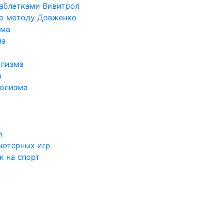
таблетками Вивитрол
по методу Довженко
ома
ма
олизма
а
голизма
и
ьютерных игр
к на спорт