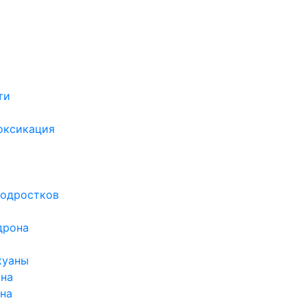
ти
х
оксикация
подростков
дрона
хуаны
ина
ина