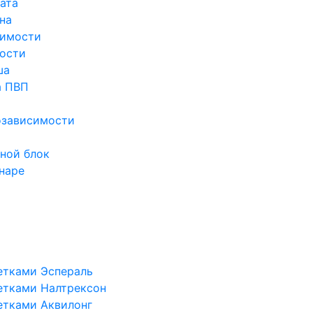
ата
на
симости
ости
ша
а ПВП
озависимости
ной блок
наре
етками Эспераль
етками Налтрексон
етками Аквилонг