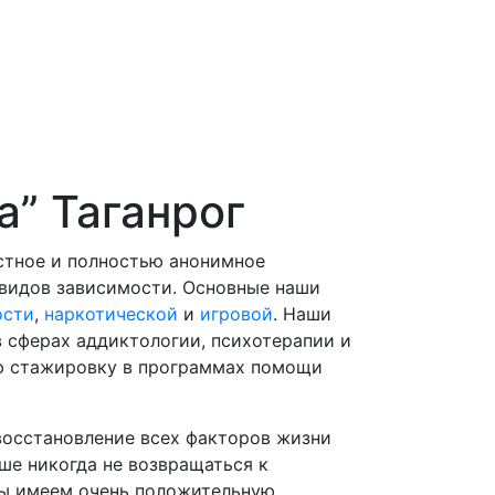
” Таганрог
астное и полностью анонимное
 видов зависимости. Основные наши
ости
,
наркотической
и
игровой
. Наши
 сферах аддиктологии, психотерапии и
ю стажировку в программах помощи
восстановление всех факторов жизни
ьше никогда не возвращаться к
ы имеем очень положительную